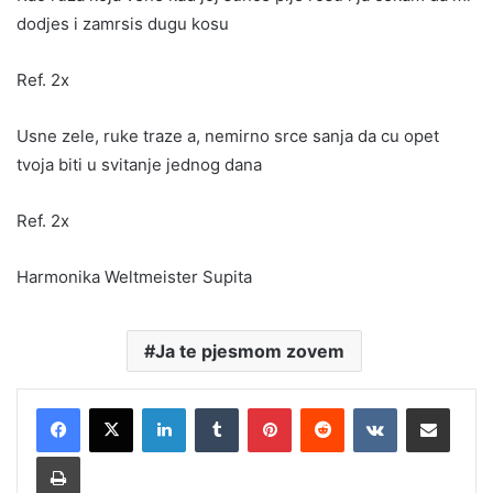
dodjes i zamrsis dugu kosu
Ref. 2x
Usne zele, ruke traze a, nemirno srce sanja da cu opet
tvoja biti u svitanje jednog dana
Ref. 2x
Harmonika Weltmeister Supita
Ja te pjesmom zovem
LinkedIn
Tumblr
Pinterest
Reddit
VKontakte
Share via Email
Print