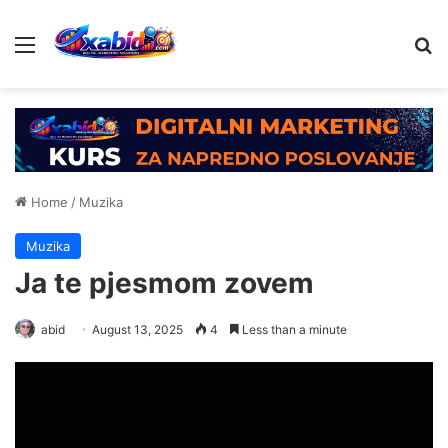
Menu
Se
Home
/
Muzika
Muzika
Ja te pjesmom zovem
abid
August 13, 2025
4
Less than a minute