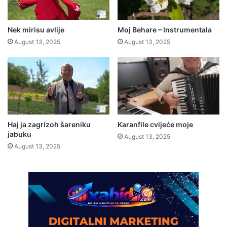
Nek mirisu avlije
Moj Behare – Instrumentala
August 13, 2025
August 13, 2025
Haj ja zagrizoh šareniku
Karanfile cvijeće moje
jabuku
August 13, 2025
August 13, 2025