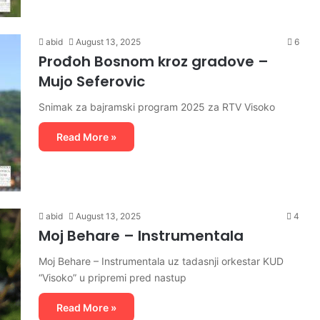
abid
August 13, 2025
6
Prođoh Bosnom kroz gradove –
Mujo Seferovic
Snimak za bajramski program 2025 za RTV Visoko
Read More »
abid
August 13, 2025
4
Moj Behare – Instrumentala
Moj Behare – Instrumentala uz tadasnji orkestar KUD
“Visoko” u pripremi pred nastup
Read More »