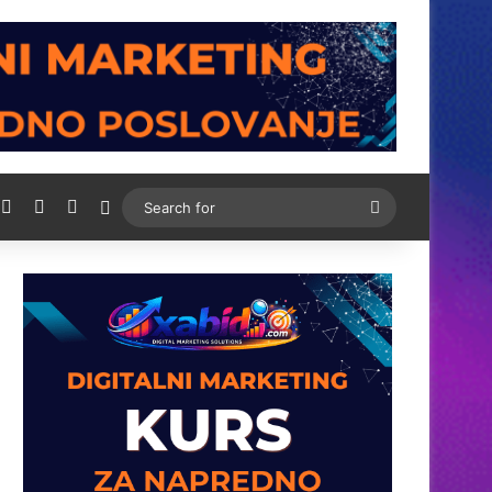
rdPress
Instagram
Telegram
BiH Link
Switch skin
Search
for