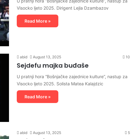
U pratnji hora “Bošnjačke zajednice kulture”, nastup za
Visocko ljeto 2025. Dirigent Lejla Dzambazov
Read More »
abid
August 13, 2025
10
Sejdefu majka buđaše
U pratnji hora “Bošnjačke zajednice kulture”, nastup za
Visocko ljeto 2025. Solista Matea Kalajdzic
Read More »
abid
August 13, 2025
5