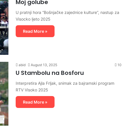
Moj golube
U pratnji hora “Bošnjačke zajednice kulture”, nastup za
Visocko ljeto 2025
Read More »
abid
August 13, 2025
10
U Stambolu na Bosforu
Interpretira Ajla Frljak, snimak za bajramski program
RTV Visoko 2025
Read More »