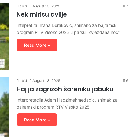
abid
August 13, 2025
7
Nek mirisu avlije
Intepretira Ilhana Durakovic, snimano za bajramski
program RTV Visoko 2025 u parku “Zvjezdana noc”
Read More »
abid
August 13, 2025
6
Haj ja zagrizoh šareniku jabuku
Interpretacija Adem Hadzimehmedagic, snimak za
bajramski program RTV Visoko 2025
Read More »