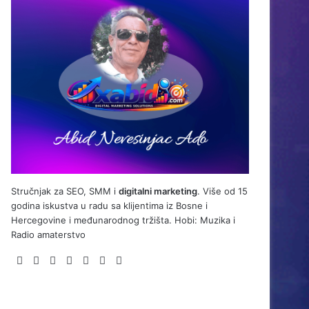
Stručnjak za SEO, SMM i
digitalni marketing
. Više od 15
godina iskustva u radu sa klijentima iz Bosne i
Hercegovine i međunarodnog tržišta. Hobi: Muzika i
Radio amaterstvo
LinkedIn
YouTube
Reddit
WordPress
Instagram
Telegram
BiH
Link