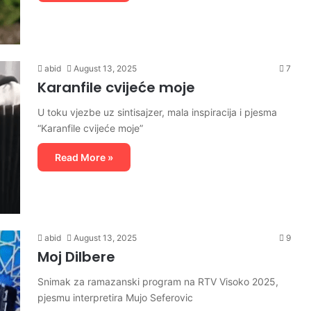
abid
August 13, 2025
7
Karanfile cvijeće moje
U toku vjezbe uz sintisajzer, mala inspiracija i pjesma
“Karanfile cvijeće moje”
Read More »
abid
August 13, 2025
9
Moj Dilbere
Snimak za ramazanski program na RTV Visoko 2025,
pjesmu interpretira Mujo Seferovic