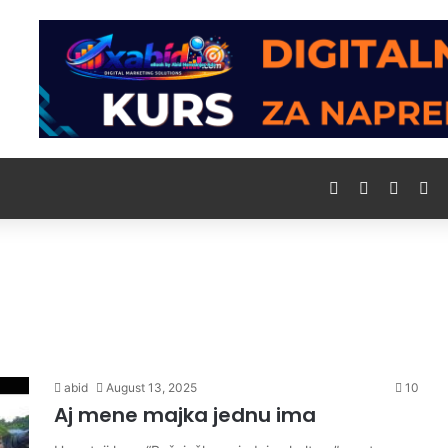
LinkedIn
YouTube
Reddit
Wo
abid
August 13, 2025
10
Aj mene majka jednu ima