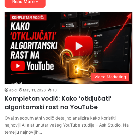
Read More »
Video Marketing
abid
May 11, 2026
18
Kompletan vodič: Kako ‘otključati’
algoritamski rast na YouTube
Ovaj sveobuhvatni vodič detaljno analizira kako koristiti
najnoviji AI alat unutar vašeg YouTube studija – Ask Studio. Na
temelju najnovijih…