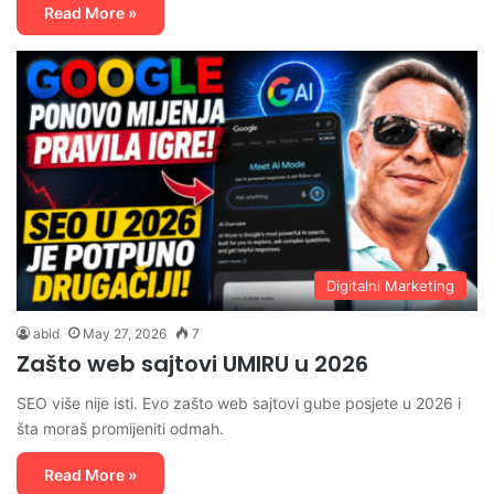
Read More »
Digitalni Marketing
abid
May 27, 2026
7
Zašto web sajtovi UMIRU u 2026
SEO više nije isti. Evo zašto web sajtovi gube posjete u 2026 i
šta moraš promijeniti odmah.
Read More »