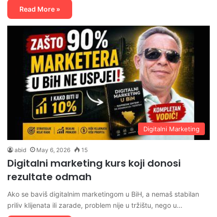
Read More »
Digitalni Marketing
abid
May 6, 2026
15
Digitalni marketing kurs koji donosi
rezultate odmah
Ako se baviš digitalnim marketingom u BiH, a nemaš stabilan
priliv klijenata ili zarade, problem nije u tržištu, nego u…