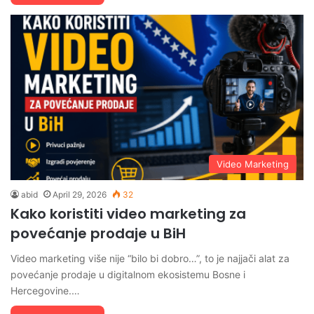
Video Marketing
abid
April 29, 2026
32
Kako koristiti video marketing za
povećanje prodaje u BiH
Video marketing više nije “bilo bi dobro…”, to je najjači alat za
povećanje prodaje u digitalnom ekosistemu Bosne i
Hercegovine.…