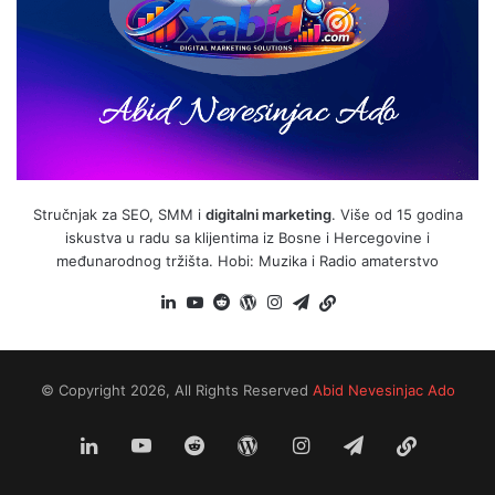
Stručnjak za SEO, SMM i
digitalni marketing
. Više od 15 godina
iskustva u radu sa klijentima iz Bosne i Hercegovine i
međunarodnog tržišta. Hobi: Muzika i Radio amaterstvo
LinkedIn
YouTube
Reddit
WordPress
Instagram
Telegram
BiH
Link
© Copyright 2026, All Rights Reserved
Abid Nevesinjac Ado
LinkedIn
YouTube
Reddit
WordPress
Instagram
Telegram
BiH