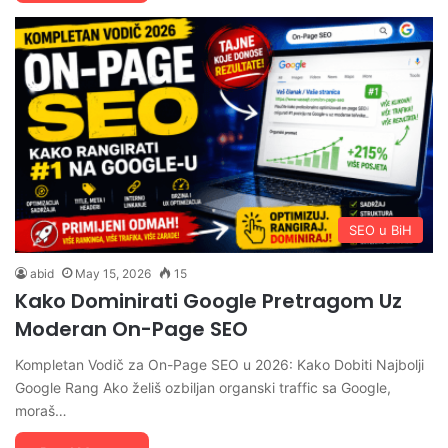
SEO u BiH
abid
May 15, 2026
15
Kako Dominirati Google Pretragom Uz
Moderan On-Page SEO
Kompletan Vodič za On-Page SEO u 2026: Kako Dobiti Najbolji
Google Rang Ako želiš ozbiljan organski traffic sa Google,
moraš…