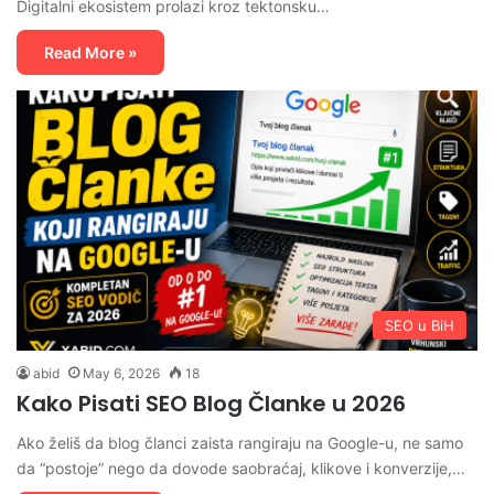
Digitalni ekosistem prolazi kroz tektonsku…
Read More »
SEO u BiH
abid
May 6, 2026
18
Kako Pisati SEO Blog Članke u 2026
Ako želiš da blog članci zaista rangiraju na Google-u, ne samo
da “postoje” nego da dovode saobraćaj, klikove i konverzije,…