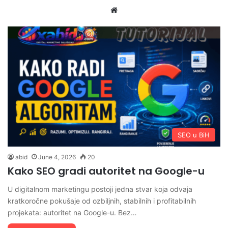
Website
SEO u BiH
abid
June 4, 2026
20
Kako SEO gradi autoritet na Google-u
U digitalnom marketingu postoji jedna stvar koja odvaja
kratkoročne pokušaje od ozbiljnih, stabilnih i profitabilnih
projekata: autoritet na Google-u. Bez…