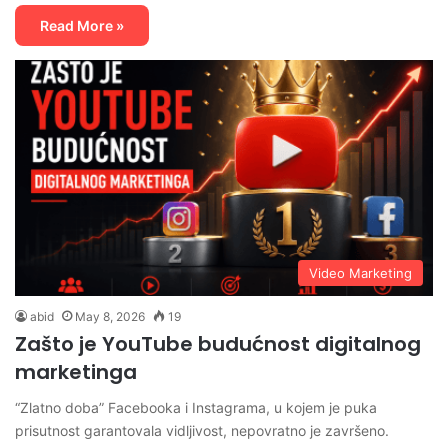
Read More »
Video Marketing
abid
May 8, 2026
19
Zašto je YouTube budućnost digitalnog
marketinga
“Zlatno doba” Facebooka i Instagrama, u kojem je puka
prisutnost garantovala vidljivost, nepovratno je završeno.