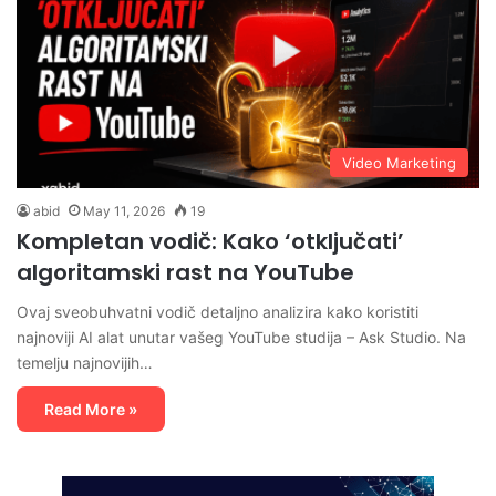
Video Marketing
abid
May 11, 2026
19
Kompletan vodič: Kako ‘otključati’
algoritamski rast na YouTube
Ovaj sveobuhvatni vodič detaljno analizira kako koristiti
najnoviji AI alat unutar vašeg YouTube studija – Ask Studio. Na
temelju najnovijih…
Read More »