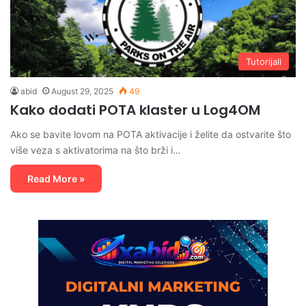
Tutorijali
abid
August 29, 2025
49
Kako dodati POTA klaster u Log4OM
Ako se bavite lovom na POTA aktivacije i želite da ostvarite što
više veza s aktivatorima na što brži i…
Read More »