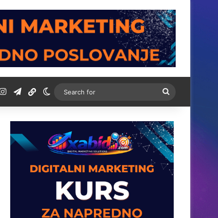
t
ordPress
Instagram
Telegram
BiH Link
Switch skin
Search
for