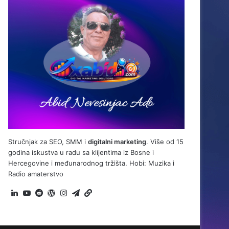
Stručnjak za SEO, SMM i
digitalni marketing
. Više od 15
godina iskustva u radu sa klijentima iz Bosne i
Hercegovine i međunarodnog tržišta. Hobi: Muzika i
Radio amaterstvo
LinkedIn
YouTube
Reddit
WordPress
Instagram
Telegram
BiH
Link