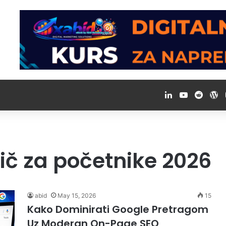
LinkedIn
YouTube
Reddi
W
č za početnike 2026
abid
May 15, 2026
15
Kako Dominirati Google Pretragom
Uz Moderan On-Page SEO