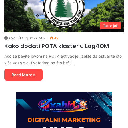
Tutorijali
abid
August 29, 2025
49
Kako dodati POTA klaster u Log4OM
Ako se bavite lovom na POTA aktivacije i želite da ostvarite što
više veza s aktivatorima na što brži i…
Read More »