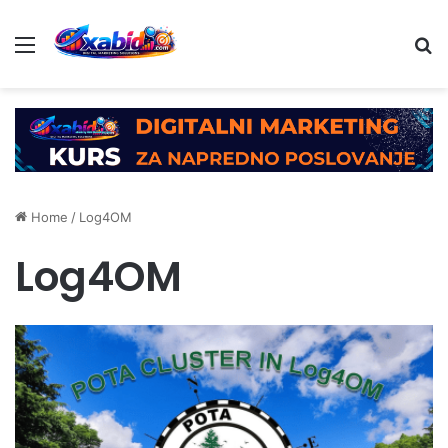
Menu
Se
Home
/
Log4OM
Log4OM