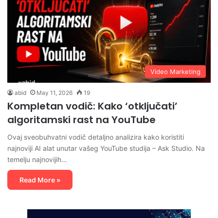
Video Marketing
abid
May 11, 2026
19
Kompletan vodič: Kako ‘otključati’
algoritamski rast na YouTube
Ovaj sveobuhvatni vodič detaljno analizira kako koristiti
najnoviji AI alat unutar vašeg YouTube studija – Ask Studio. Na
temelju najnovijih…
Read More »